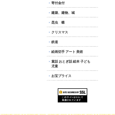
寄付金付
建築、建物、城
昆虫 蝶
クリスマス
鉄道
絵画切手 アート 美術
童話 おとぎ話 絵本 子ども
児童
お宝プライス