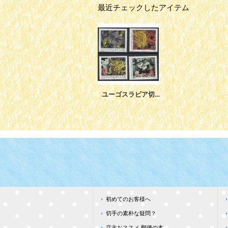
最近チェックしたアイテム
ユーゴスラビア切手 1985年 海藻 サンゴ 藻類 4種
初めてのお客様へ
切手の素朴な疑問？
店主おススメ 郵便の本