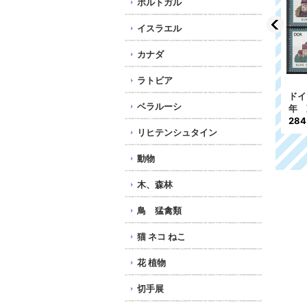
ポルトガル
イスラエル
カナダ
ラトビア
8
ギニアビサウ切手 1985
ユーゴスラビア切手 198
ドイ
ベラルーシ
年 サンドロ・ボッティ
1年 パルチザン武器 4
年 
チェッリ 絵画 7種
種
28
リヒテンシュタイン
780円
420円
動物
木、森林
鳥 猛禽類
猫 ネコ ねこ
花 植物
切手展