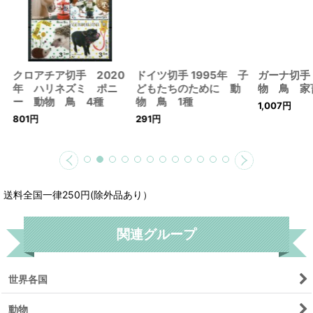
クロアチア切手 2020
ドイツ切手 1995年 子
ガーナ切手 
年 ハリネズミ ポニ
どもたちのために 動
物 鳥 家
ー 動物 鳥 4種
物 鳥 1種
1,007
円
801
円
291
円
送料全国一律250円(除外品あり）
関連グループ
世界各国
動物