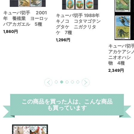
キューバ切手 2001
キューバ切手 1988年
年 養殖業 ヨーロッ
キノコ コタマゴテン
パアカガエル 5種
グタケ ニガクリタ
1,860
円
ケ 7種
1,296
円
キューバ切手
アカケアシ
ニオオハシ
物 4種
2,349
円
この商品を買った人は、こんな商品
も買っています