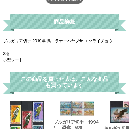
商品詳細
ブルガリア切手 2019年 鳥 ラナーハヤブサ エゾライチョウ
2種
小型シート
この商品を買った人は、こんな商品
も買っています
ブルガリア切手 1994
年 恐竜 6種
キルギス切手