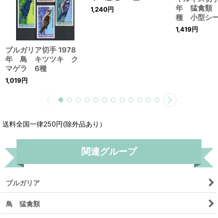
年 猛禽類
1,240
円
種 小型シ
1,419
円
ブルガリア切手 1978
年 鳥 キツツキ ク
マゲラ 6種
1,019
円
送料全国一律250円(除外品あり）
関連グループ
ブルガリア
鳥 猛禽類