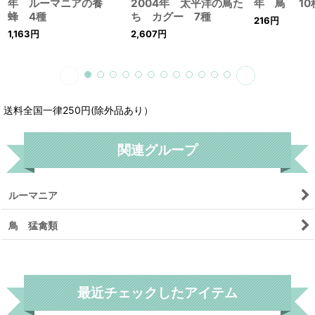
年 ルーマニアの養
2004年 太平洋の鳥た
年 鳥 10
蜂 4種
ち カグー 7種
216
円
1,163
円
2,607
円
送料全国一律250円(除外品あり）
関連グループ
ルーマニア
鳥 猛禽類
リセット
最近チェックしたアイテム