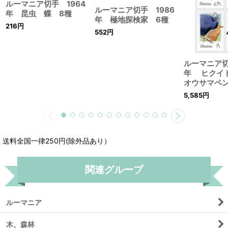
ルーマニア切手 1964
ルーマニア切手 1986
年 昆虫 蝶 8種
年 極地探検家 6種
216
円
552
円
ルーマニア切
年 ヒクイ
オウサマペ
5,585
円
送料全国一律250円(除外品あり）
関連グループ
ルーマニア
木、森林