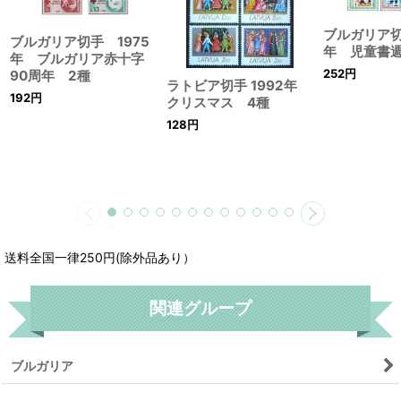
ブルガリア切手
ブルガリア切手 1975
年 児童書
年 ブルガリア赤十字
252
円
90周年 2種
ラトビア切手 1992年
192
円
クリスマス 4種
128
円
送料全国一律250円(除外品あり）
関連グループ
ブルガリア