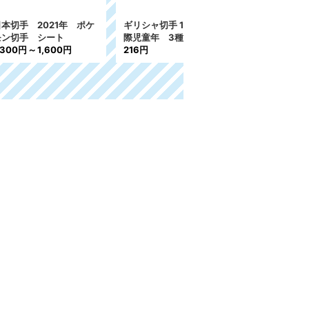
79年 国
スイス切手 1982-83
オランダ領アンティル諸
年 社会福祉 特殊切
島切手 1967年 青少年
手 FDC 4枚
[
A
]
福祉 アナンシ物語 お
720円
とぎ話 動物 4種
425円