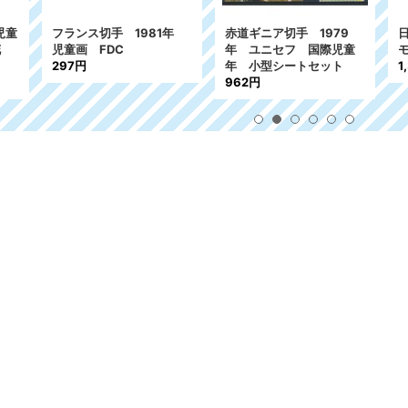
ギニア切手 1979
日本切手 2021年 ポケ
ギリシャ切手 19
ユニセフ 国際児童
モン切手 シート
際児童年 3種
小型シートセット
1,300円
～
1,600円
216円
2円