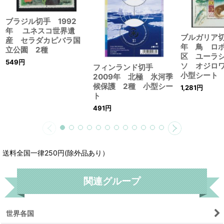
ブラジル切手 1992
年 ユネスコ世界遺
ブルガリア切手
産 セラダカピバラ国
年 鳥 ロ
立公園 2種
区 ユーラ
549
円
ソ オジロ
フィンランド切手
小型シート
2009年 北極 氷河季
候保護 2種 小型シー
1,281
円
ト
491
円
送料全国一律250円(除外品あり）
関連グループ
世界各国