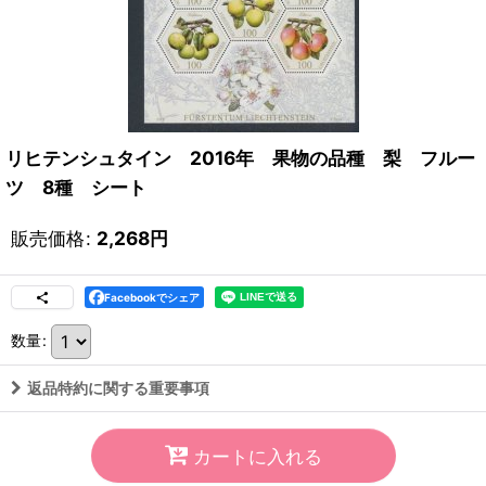
リヒテンシュタイン 2016年 果物の品種 梨 フルー
ツ 8種 シート
販売価格
:
2,268
円
Facebookでシェア
数量
:
返品特約に関する重要事項
カートに入れる