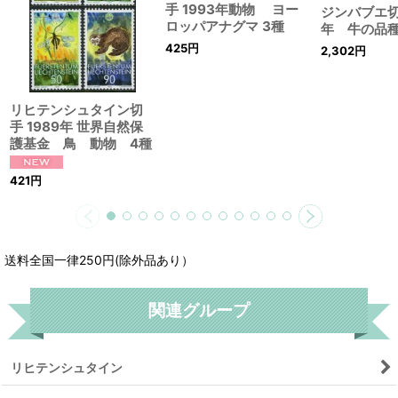
手 1993年動物 ヨー
ジンバブエ切
ロッパアナグマ 3種
年 牛の品
425
円
2,302
円
リヒテンシュタイン切
手 1989年 世界自然保
護基金 鳥 動物 4種
421
円
送料全国一律250円(除外品あり）
関連グループ
リヒテンシュタイン