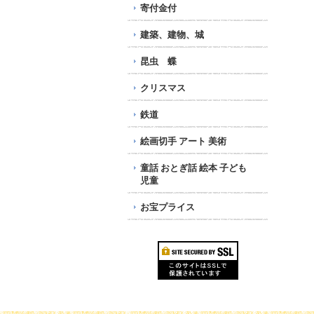
寄付金付
建築、建物、城
昆虫 蝶
クリスマス
鉄道
絵画切手 アート 美術
童話 おとぎ話 絵本 子ども
児童
お宝プライス