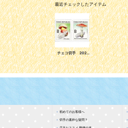
最近チェックしたアイテム
チェコ切手 2020年 毒 キノコ ベニテングタケ 2種
初めてのお客様へ
切手の素朴な疑問？
店主おススメ 郵便の本