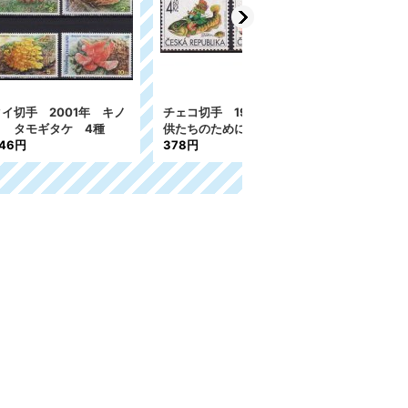
98年 子
チェコ切手 2025年 イ
チェコ切手 2006年 ク
 2種
ースター 鳥 1種
リスマス 1種
632円
115円