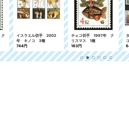
コ切手 1997年 ク
タイ切手 2001年 キノ
チェコ切手 19
マス 1種
コ タモギタケ 4種
供たちのために
3円
646円
378円