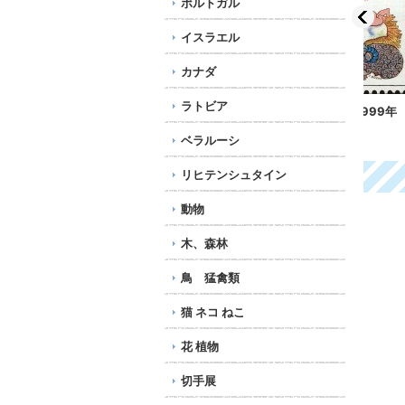
ポルトガル
イスラエル
カナダ
ラトビア
チェコ切手 1999年 ク
イスラエル切手 2002
チェ
リスマス 1種
年 キノコ 3種
リス
ベラルーシ
240円
744円
16
リヒテンシュタイン
動物
木、森林
鳥 猛禽類
猫 ネコ ねこ
花 植物
切手展