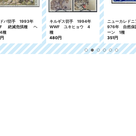
ドバ切手 1993年
キルギス切手 1994年
ニューカレドニ
WF 絶滅危惧種 ヘ
WWF ユキヒョウ 4
976年 自然
4種
種
ーン 1種
3円
480円
351円