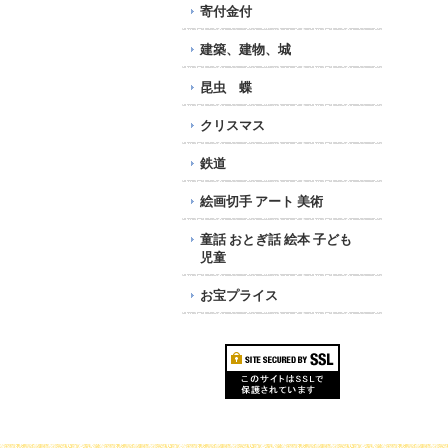
寄付金付
建築、建物、城
昆虫 蝶
クリスマス
鉄道
絵画切手 アート 美術
童話 おとぎ話 絵本 子ども
児童
お宝プライス