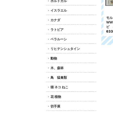
ポルトガル
イスラエル
マダガスカル切手 1988
スロベニア切手 2007
モル
カナダ
モ
年 WWF インドリ 4
年 WWF キタリス 4種
W
種
1,255円
ビ 
ラトビア
1,310円
63
ベラルーシ
リヒテンシュタイン
動物
木、森林
鳥 猛禽類
猫 ネコ ねこ
花 植物
切手展