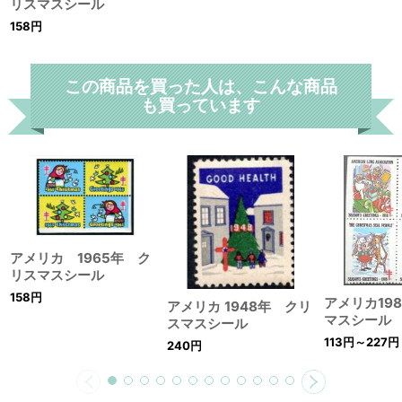
リスマスシール
158
円
この商品を買った人は、こんな商品
も買っています
アメリカ 1965年 ク
リスマスシール
158
円
アメリカ19
アメリカ 1948年 クリ
マスシール
スマスシール
113
円
～227
円
240
円