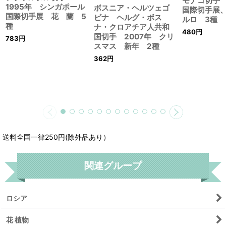
モナコ切手 
1995年 シンガポール
ボスニア・ヘルツェゴ
国際切手展
国際切手展 花 蘭 5
ビナ ヘルグ・ボス
ルロ 3種
種
ナ・クロアチア人共和
480
円
国切手 2007年 クリ
783
円
スマス 新年 2種
362
円
送料全国一律250円(除外品あり）
関連グループ
ロシア
花 植物