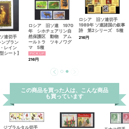
ロシア 旧ソ連切手
1989年 ソ連諸国の叙事
ロシア 旧ソ連 1970
詩 第2シリーズ 5種
年 シホチェアリン自
然保護区 動物 アム
旧ソ連切手
216
円
ールトラ ツキノワグ
 レンブラン
マ 5種
ン・レイン
型シート】
216
円
この商品を買った人は、こんな商品
も買っています
ジブラルタル切手