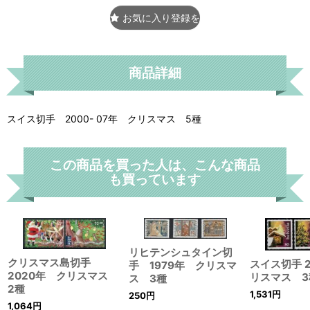
お気に入り登録をする
商品詳細
スイス切手 2000- 07年 クリスマス 5種
この商品を買った人は、こんな商品
も買っています
リヒテンシュタイン切
クリスマス島切手
スイス切手 
手 1979年 クリスマ
2020年 クリスマス
リスマス 3
ス 3種
2種
1,531
円
250
円
1,064
円