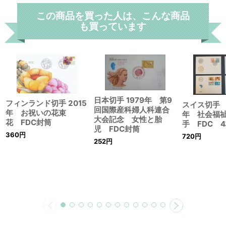
この商品を買った人は、こんな商品
も買っています
日本切手 1979年 第9
フィンランド切手 2015
スイス切手 1
回国際産科婦人科連合
年 お祝いの花束
年 社会福
大会記念 女性と胎
花 FDC封筒
手 FDC 
児 FDC封筒
360
円
720
円
252
円