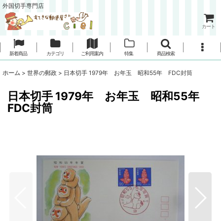
外国切手専門店
カート
新着商品
カテゴリ
ご利用案内
特集
商品検索
ホーム
>
世界の郵政
>
日本切手 1979年 お年玉 昭和55年 FDC封筒
日本切手 1979年 お年玉 昭和55年
FDC封筒