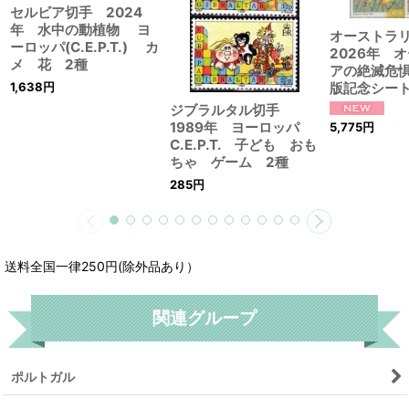
セルビア切手 2024
年 水中の動植物 ヨ
オーストラ
ーロッパ(C.E.P.T.) カ
2026年 
メ 花 2種
アの絶滅危惧
1,638
円
版記念シー
ジブラルタル切手
1989年 ヨーロッパ
5,775
円
C.E.P.T. 子ども おも
ちゃ ゲーム 2種
285
円
送料全国一律250円(除外品あり）
関連グループ
ポルトガル