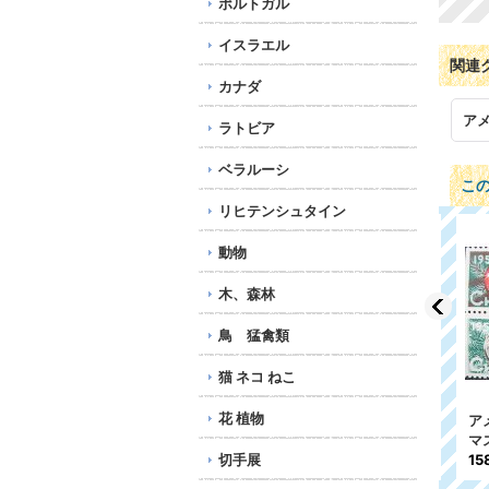
ポルトガル
イスラエル
関連
カナダ
ア
ラトビア
ベラルーシ
こ
リヒテンシュタイン
動物
木、森林
鳥 猛禽類
猫 ネコ ねこ
花 植物
マ
アメリカ 1957年 クリス
アメリカ 1939年 クリ
アメ
マスシール
スマスシール
スシ
158円
切手展
158円
113