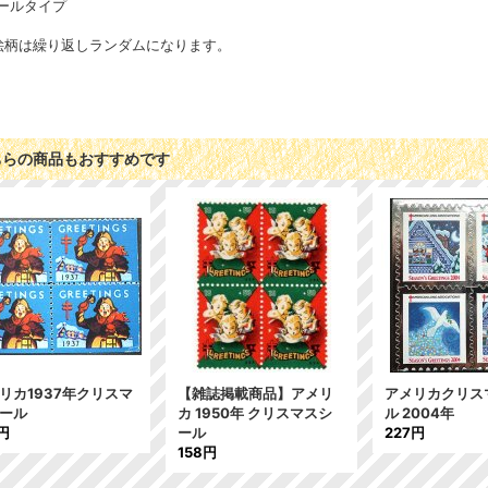
ールタイプ
絵柄は繰り返しランダムになります。
ちらの商品もおすすめです
リカ1937年クリスマ
【雑誌掲載商品】アメリ
アメリカクリス
ール
カ 1950年 クリスマスシ
ル 2004年
円
ール
227円
158円