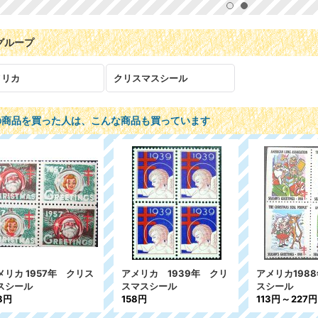
グループ
メリカ
クリスマスシール
の商品を買った人は、こんな商品も買っています
リカ1988年クリスマ
アメリカ1986年クリスマ
アメリカ 196
ール
スシール
スマスシール
円
～
227円
227円
158円