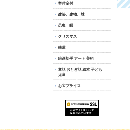
寄付金付
建築、建物、城
昆虫 蝶
クリスマス
鉄道
絵画切手 アート 美術
童話 おとぎ話 絵本 子ども
児童
お宝プライス