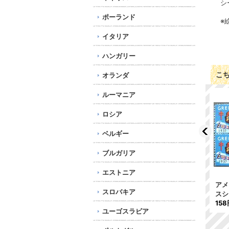
シ
ポーランド
※
イタリア
ハンガリー
こ
オランダ
ルーマニア
ロシア
ベルギー
ブルガリア
エストニア
マ
アメリカ 1969年 クリス
アメリカ 1971年 クリスマ
アメ
スロバキア
マスシール
スシール
スシ
158円
158円
158
ユーゴスラビア