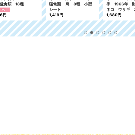
猛禽類 18種
猛禽類 鳥 8種 小型
手 1966年
シート
ネコ ウサギ 
76円
1,419円
1,680円