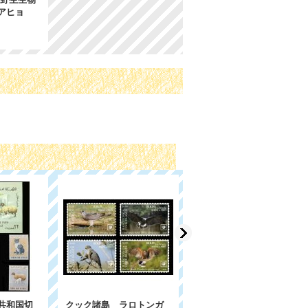
アヒョ
共和国切
クック諸島 ラロトンガ
カタール切手 2022年