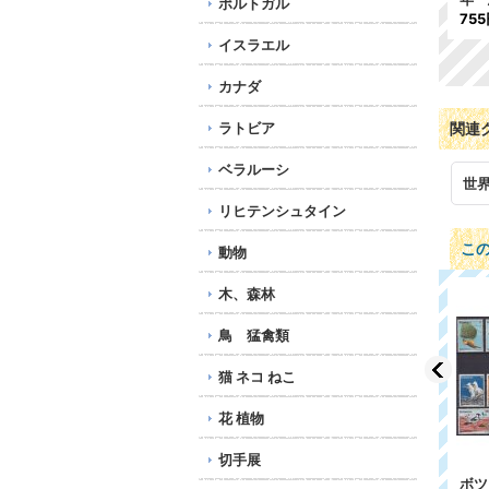
ポルトガル
75
イスラエル
カナダ
ラトビア
関連
ベラルーシ
世
リヒテンシュタイン
こ
動物
木、森林
鳥 猛禽類
猫 ネコ ねこ
花 植物
切手展
セント・マーチン島切
コモロ切手 1978年
ボツ