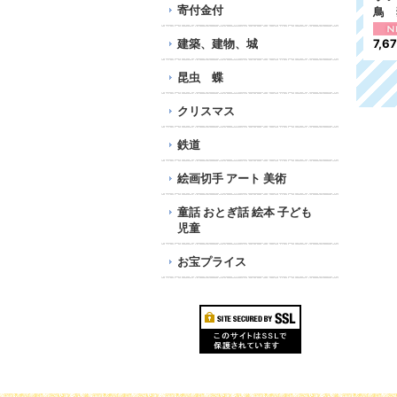
寄付金付
3
手 2012年 鳥 猛禽
鳥 7種
鳥 
類 12種
建築、建物、城
4,476円
7,6
6,609円
昆虫 蝶
クリスマス
鉄道
絵画切手 アート 美術
童話 おとぎ話 絵本 子ども
児童
お宝プライス