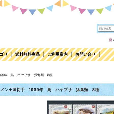
ゴリ
送料無料商品
ご利用案内
お問い合せ
969年 鳥 ハヤブサ 猛禽類 8種
メン王国切手 1969年 鳥 ハヤブサ 猛禽類 8種