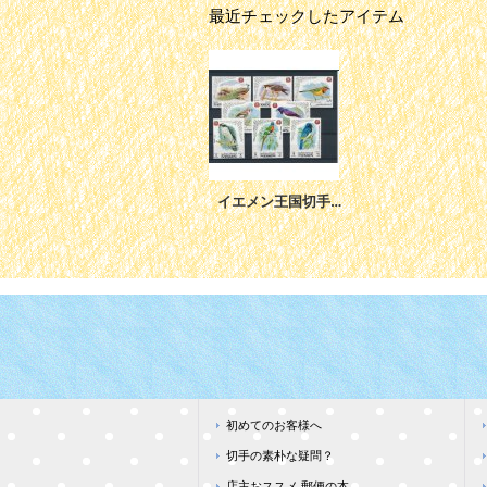
最近チェックしたアイテム
イエメン王国切手 1969年 鳥 ハヤブサ 猛禽類 8種
初めてのお客様へ
切手の素朴な疑問？
店主おススメ 郵便の本