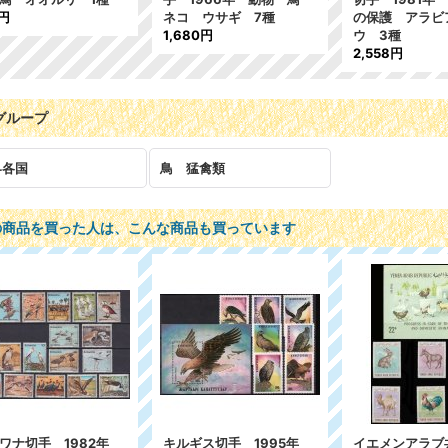
5円
ネコ ウサギ 7種
の保護 アラビ
1,680円
ウ 3種
2,558円
グループ
界各国
鳥 猛禽類
の商品を買った人は、こんな商品も買っています
ワナ切手 1982年
キルギス切手 1995年
イエメンアラブ