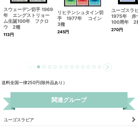
スウェーデン切手 1969
ユーゴスラ
リヒテンシュタイン切
年 エングストリョー
1975年 
手 1977年 コイン
ム生誕100年 フクロ
100周年 2
3種
ウ 2種
270
円
245
円
113
円
送料全国一律250円(除外品あり）
関連グループ
ユーゴスラビア
リセット