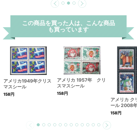
この商品を買った人は、こんな商品
も買っています
アメリカ 1957年 クリ
アメリカ1949年クリス
スマスシール
マスシール
158
円
158
円
アメリカ ク
ール 2008
158
円