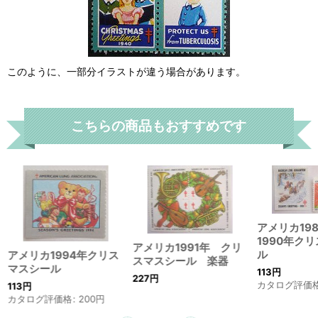
このように、一部分イラストが違う場合があります。
こちらの商品もおすすめです
アメリカ19
1990年ク
アメリカ1991年 クリ
ル
アメリカ1994年クリス
スマスシール 楽器
マスシール
113
円
227
円
カタログ評価
113
円
カタログ評価格
:
200
円