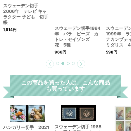
スウェーデン切手1994
スウェーデン切手
年 バラ ピーズ カ
2006年 テレビ キャ
トレ・セイゾンズ
ラクター 子ども 切手
花 5種
帳
966
円
スウェーデ
1,914
円
1999年 
ナカンプテ
ミダリス 4
598
円
この商品を買った人は、こんな商品
も買っています
スウェーデン切手 1968
ハンガリー切手 2021