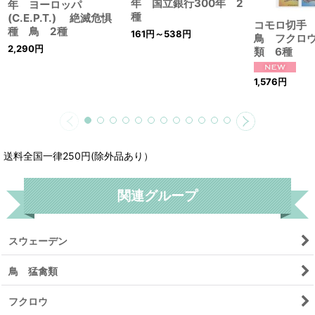
年 国立銀行300年 2
年 ヨーロッパ
種
(C.E.P.T.) 絶滅危惧
コモロ切手 
種 鳥 2種
161
円
～538
円
鳥 フクロ
2,290
円
類 6種
1,576
円
送料全国一律250円(除外品あり）
関連グループ
スウェーデン
鳥 猛禽類
フクロウ