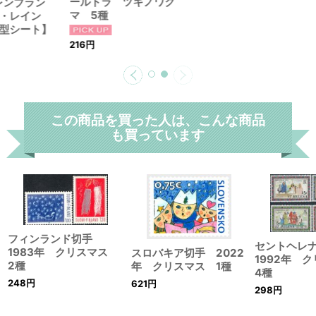
ールトラ ツキノワグ
 レンブラン
マ 5種
ン・レイン
型シート】
216
円
この商品を買った人は、こんな商品
も買っています
フィンランド切手
セントヘレ
1983年 クリスマス
スロバキア切手 2022
1992年 
2種
年 クリスマス 1種
4種
248
円
621
円
298
円