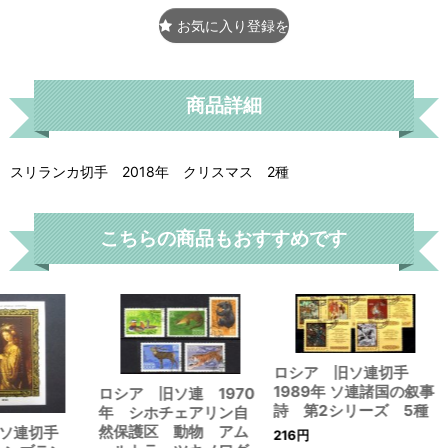
お気に入り登録をする
商品詳細
スリランカ切手 2018年 クリスマス 2種
こちらの商品もおすすめです
ロシア 旧ソ連切手
1989年 ソ連諸国の叙事
ロシア 旧ソ連 1970
詩 第2シリーズ 5種
年 シホチェアリン自
然保護区 動物 アム
旧ソ連切手
216
円