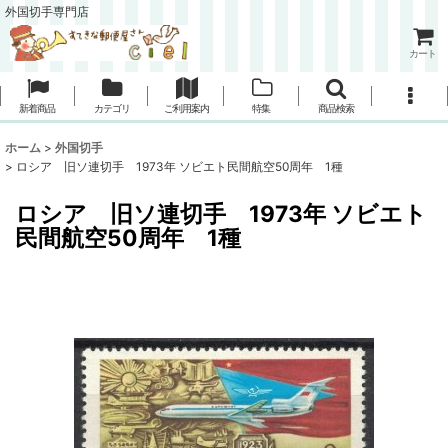
外国切手専門店
カート
新着商品
カテゴリ
ご利用案内
特集
商品検索
ホーム
>
外国切手
>
ロシア 旧ソ連切手 1973年 ソビエト民間航空50周年 1種
ロシア 旧ソ連切手 1973年 ソビエト
民間航空50周年 1種