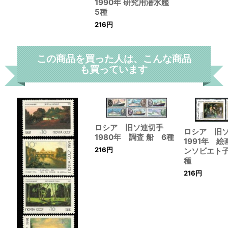
1990年 研究用潜水艦
5種
216
円
この商品を買った人は、こんな商品
も買っています
ロシア 旧ソ連切手
ロシア 旧
1980年 調査 船 6種
1991年 
216
円
ンソビエト
種
216
円