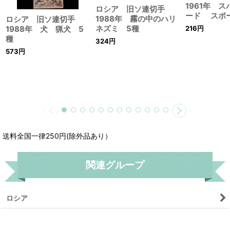
1961年 
ロシア 旧ソ連切手
ード スポ
1988年 霧の中のハリ
ロシア 旧ソ連切手
ネズミ 5種
1988年 犬 猟犬 5
216
円
種
324
円
573
円
送料全国一律250円(除外品あり）
関連グループ
ロシア
リセット