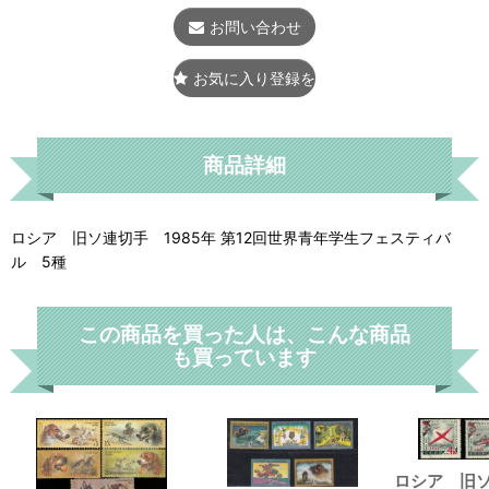
お問い合わせ
お気に入り登録をする
商品詳細
ロシア 旧ソ連切手 1985年 第12回世界青年学生フェスティバ
ル 5種
この商品を買った人は、こんな商品
も買っています
ロシア 旧