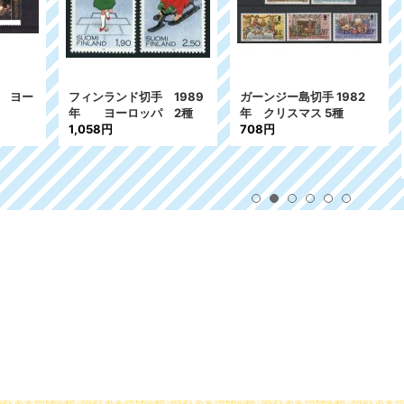
ンランド切手 1989
ガーンジー島切手 1982
リヒテンシュタ
 ヨーロッパ 2種
年 クリスマス 5種
手 1997年 
58円
708円
(C.E.P.T.)
動物 2種
459円