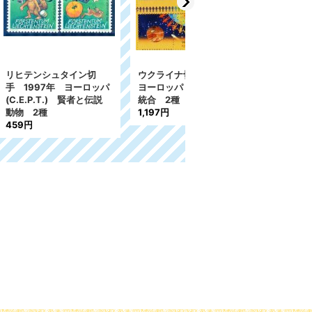
907円
イン切
ウクライナ切手 2006年
ヨーロッパ
ヨーロッパ（C.E.P.T.）
 賢者と伝説
統合 2種
1,197円