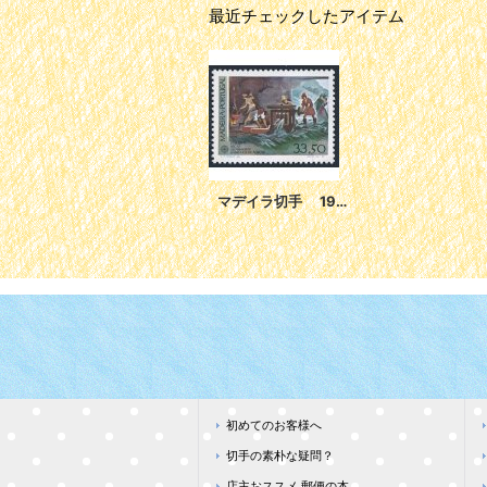
最近チェックしたアイテム
マデイラ切手 1982年 ヨーロッパ（C.E.P.T.）最初の製糖工場 1種 シート
初めてのお客様へ
切手の素朴な疑問？
店主おススメ 郵便の本