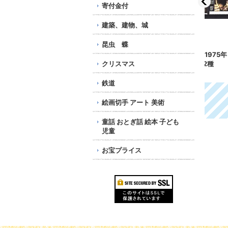
寄付金付
建築、建物、城
昆虫 蝶
ポルトガル切手 2021
マルタ切手 1975年 ヨー
フィ
年 ヨーロッパ C.E.P.T
クリスマス
ロッパ切手2種
年
絶滅危惧種 カメ 2種
216円
1,0
1,025円
鉄道
絵画切手 アート 美術
童話 おとぎ話 絵本 子ども
児童
お宝プライス