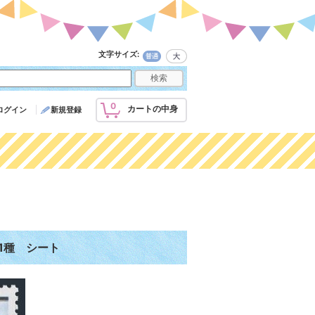
文字サイズ
:
0
カートの中身
ログイン
新規登録
 1種 シート