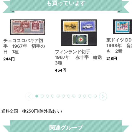
も買っています
東ドイツ D
チェコスロバキア切
1968年 
手 1967年 切手の
も 2種
フィンランド切手
日 1種
1967年 赤十字 輸送
218
円
244
円
3種
454
円
送料全国一律250円(除外品あり）
関連グループ