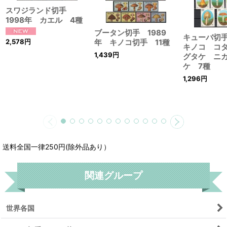
スワジランド切手
1998年 カエル 4種
ブータン切手 1989
キューバ切手
2,578
円
年 キノコ切手 11種
キノコ コ
1,439
円
グタケ ニ
ケ 7種
1,296
円
送料全国一律250円(除外品あり）
関連グループ
世界各国