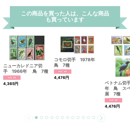
この商品を買った人は、こんな商品
も買っています
コモロ切手 1978年
鳥 7種
ニューカレドニア切
手 1966年 鳥 7種
4,476
円
ベトナム切手
4,365
円
年 鳥 ス
展 7種
4,476
円