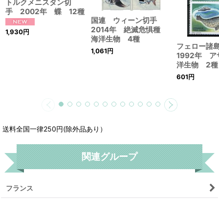
トルクメニスタン切
手 2002年 蝶 12種
国連 ウィーン切手
2014年 絶滅危惧種
1,930
円
海洋生物 4種
フェロー諸
1,061
円
1992年 
洋生物 2種
601
円
送料全国一律250円(除外品あり）
関連グループ
フランス
リセット