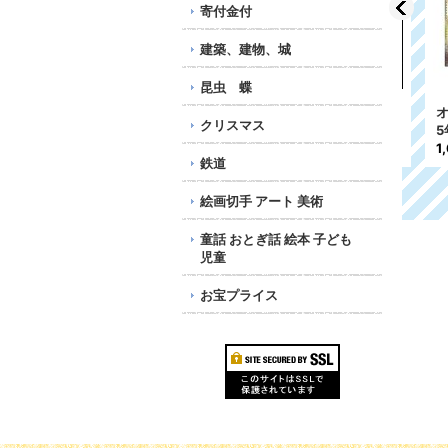
寄付金付
建築、建物、城
昆虫 蝶
年
ドイツ切手 2022年 動
ロシア切手 2003年 ク
オー
クリスマス
物 オオヤマネコ 2種
リスマス サンタ 1種
5年
760円
594円
1,6
鉄道
絵画切手 アート 美術
童話 おとぎ話 絵本 子ども
児童
お宝プライス