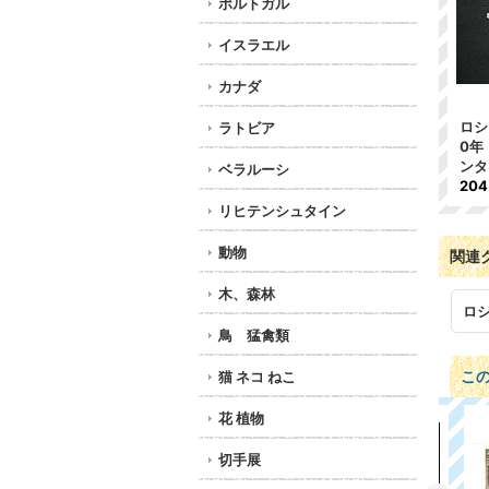
ポルトガル
イスラエル
カナダ
ロシ
ラトビア
0年
ンタ
ベラルーシ
20
リヒテンシュタイン
動物
関連
木、森林
ロ
鳥 猛禽類
こ
猫 ネコ ねこ
花 植物
切手展