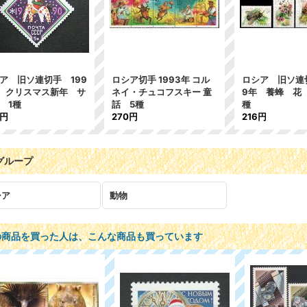
ア 旧ソ連切手 199
ロシア切手 1993年 コル
ロシア 旧ソ連切
 クリスマス新年 サ
ネイ・チュコフスキー 童
9年 養蜂 花
 1種
話 5種
種
4円
270円
216円
グループ
シア
動物
の商品を買った人は、こんな商品も買っています