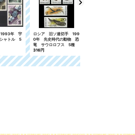
4,843円
93年 宇
ロシア 旧ソ連切手 199
ャトル 5
0年 先史時代の動物 恐
竜 サウロロフス 5種
316円