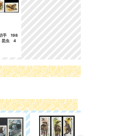
手 198
 昆虫 4
ジブラルタル切手 2023
年 ジブラルタルの野生
動物 6種