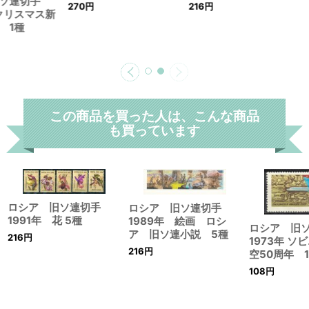
旧ソ連切手
270
円
216
円
 クリスマス新
 1種
この商品を買った人は、こんな商品
も買っています
ロシア 旧ソ連切手
ロシア 旧ソ連切手
1991年 花 5種
1989年 絵画 ロシ
ロシア 旧
ア 旧ソ連小説 5種
216
円
1973年 ソ
216
円
空50周年 
108
円