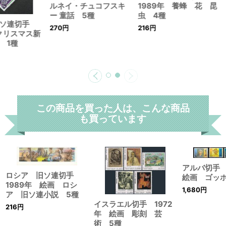
ルネイ・チュコフスキ
1989年 養蜂 花 昆
ー 童話 5種
虫 4種
旧ソ連切手
270
円
216
円
 クリスマス新
 1種
この商品を買った人は、こんな商品
も買っています
アルバ切手 
ロシア 旧ソ連切手
絵画 ゴッ
1989年 絵画 ロシ
1,680
円
ア 旧ソ連小説 5種
イスラエル切手 1972
216
円
年 絵画 彫刻 芸
術 5種