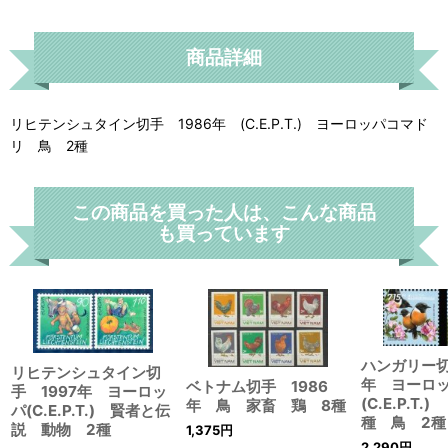
商品詳細
リヒテンシュタイン切手 1986年 (C.E.P.T.) ヨーロッパコマド
リ 鳥 2種
この商品を買った人は、こんな商品
も買っています
ハンガリー切
リヒテンシュタイン切
年 ヨーロ
ベトナム切手 1986
手 1997年 ヨーロッ
(C.E.P.T
年 鳥 家畜 鶏 8種
パ(C.E.P.T.) 賢者と伝
種 鳥 2種
説 動物 2種
1,375
円
2,290
円