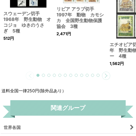
リビア アラブ切手
スウェーデン切手
1997年 動物 カモシ
1968年 野生動物 オ
カ 全国野生動物保護
コジョ ゆきのうさ
協会 3種
ぎ 5種
2,471
円
512
円
エチオピア切
年 野生動
ー 4種
1,562
円
送料全国一律250円(除外品あり）
関連グループ
世界各国