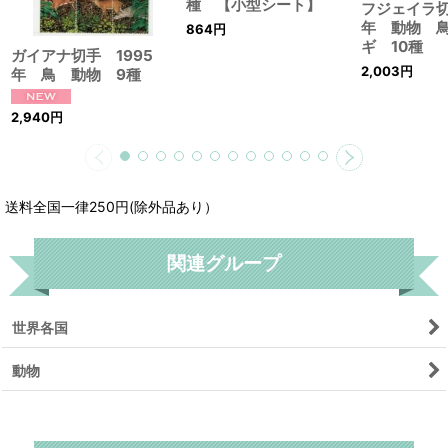
種 【小型シート】
フジェイラ切
年 動物 
864
円
ギ 10種
ガイアナ切手 1995
2,003
円
年 鳥 動物 9種
2,940
円
送料全国一律250円(除外品あり）
関連グループ
世界各国
動物
リセット