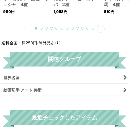
チェコスロバキア切
フィンランド切手
モナコ切手 
手 1969年 絵画 ミ
1989年 ヨーロッ
グリマルデ
ュシャ 4種
パ 2種
馬 4種
980
円
1,058
円
510
円
送料全国一律250円(除外品あり）
関連グループ
世界各国
絵画切手 アート 美術