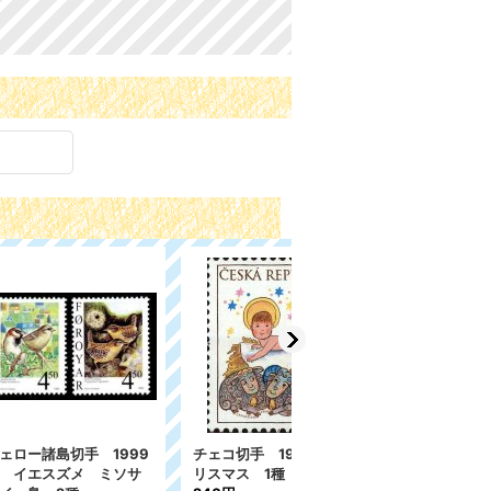
99年 ク
ブルガリア切手 1985
ニカラグア切手 1999
年 自然と環境保護
年 鳥 カワセミ 1種