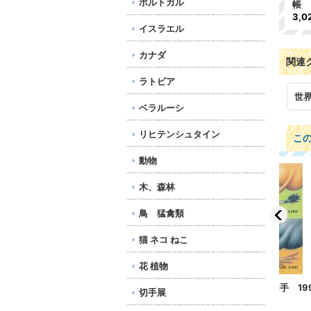
ポルトガル
帳
3,0
イスラエル
カナダ
関連
ラトビア
世
ベラルーシ
リヒテンシュタイン
こ
動物
木、森林
鳥 猛禽類
猫 ネコ ねこ
花 植物
ピ
フィンランド切手 1999
スロバキア切手 1999
セン
切手展
年 友情 2種
年 クリスマス 1種
年 