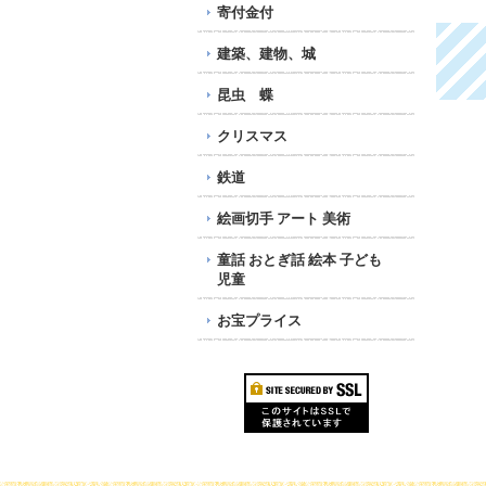
486円
423円
1,4
寄付金付
建築、建物、城
昆虫 蝶
クリスマス
鉄道
絵画切手 アート 美術
童話 おとぎ話 絵本 子ども
児童
お宝プライス