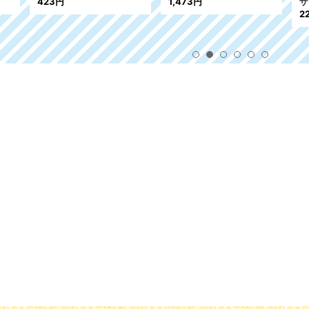
73円
ザイ 鳥 2種
240円
220円