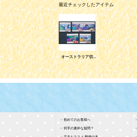
最近チェックしたアイテム
オーストラリア切手 1999年 鳥 シロハラウミワシ 動植物 沿岸環境 5種
初めてのお客様へ
切手の素朴な疑問？
店主おススメ 郵便の本