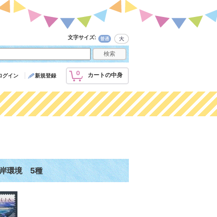
文字サイズ
:
0
カートの中身
ログイン
新規登録
岸環境 5種