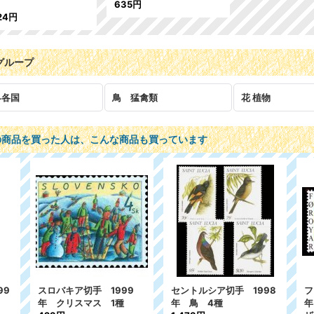
635円
24円
グループ
界各国
鳥 猛禽類
花 植物
の商品を買った人は、こんな商品も買っています
トルシア切手 1998
フェロー諸島切手 1999
チェコ切手 19
鳥 4種
年 イエスズメ ミソサ
リスマス 1種