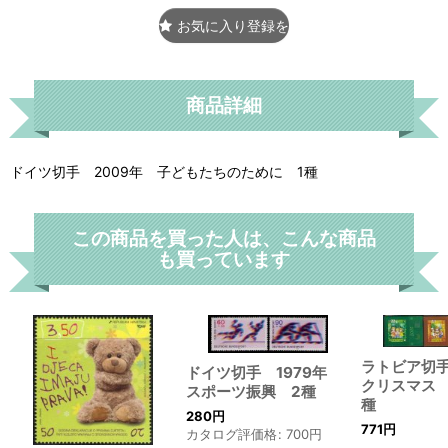
お気に入り登録をする
商品詳細
ドイツ切手 2009年 子どもたちのために 1種
この商品を買った人は、こんな商品
も買っています
ラトビア切手
ドイツ切手 1979年
クリスマス
スポーツ振興 2種
種
280
円
771
円
カタログ評価格
:
700
円