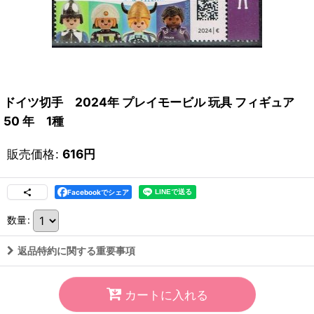
ドイツ切手 2024年 プレイモービル 玩具 フィギュア
50 年 1種
販売価格
:
616
円
Facebookでシェア
数量
:
返品特約に関する重要事項
カートに入れる