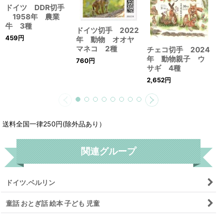
ドイツ DDR切手
1958年 農業
牛 3種
ドイツ切手 2022
459
円
年 動物 オオヤ
マネコ 2種
チェコ切手 2024
年 動物親子 ウ
760
円
サギ 4種
2,652
円
送料全国一律250円(除外品あり）
関連グループ
ドイツ.ベルリン
童話 おとぎ話 絵本 子ども 児童