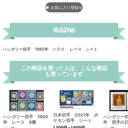
お気に入り登録をする
商品詳細
ハンガリー切手 1960年 ハラス レース シート
この商品を買った人は、こんな商品
も買っています
日本切手 2021年 ポ
ハンガリー切手 1960
ハンガリー切
ケモン切手 シート
年 レース 8種
年 切手の
1,300
円
～1,600
円