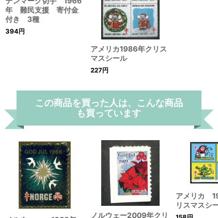
デンマーク切手 1966
年 難民支援 寄付金
付き 3種
394
円
アメリカ1986年クリス
マスシール
227
円
この商品を買った人は、こんな商品
も買っています
アメリカ 1
リスマスシ
ノルウェー2009年クリ
158
円