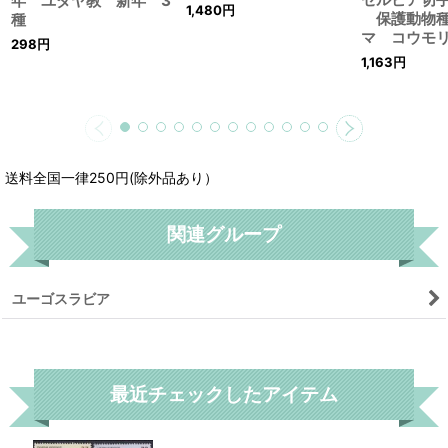
年 ユダヤ教 新年 3
1,480
円
保護動物種
種
マ コウモ
298
円
1,163
円
送料全国一律250円(除外品あり）
関連グループ
ユーゴスラビア
リセット
最近チェックしたアイテム