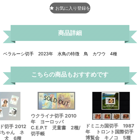
お気に入り登録をする
商品詳細
ベラルーシ切手 2023年 水鳥の特徴 鳥 カワウ 4種
こちらの商品もおすすめです
ウクライナ切手 2010
年 ヨーロッパ
ドミニカ国切手 1987
切手 2012
C.E.P.T 児童書 2種/
年 トロント国際切手
赤ちゃん ネ
切手帳
博覧会 キノコ 5種
 犬 6種