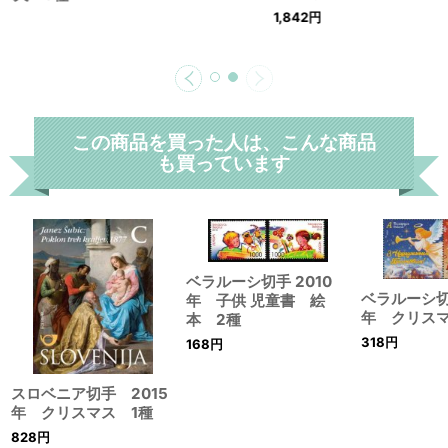
1,842
円
この商品を買った人は、こんな商品
も買っています
ベラルーシ切手 2010
ベラルーシ切
年 子供 児童書 絵
年 クリス
本 2種
318
円
168
円
スロベニア切手 2015
年 クリスマス 1種
828
円