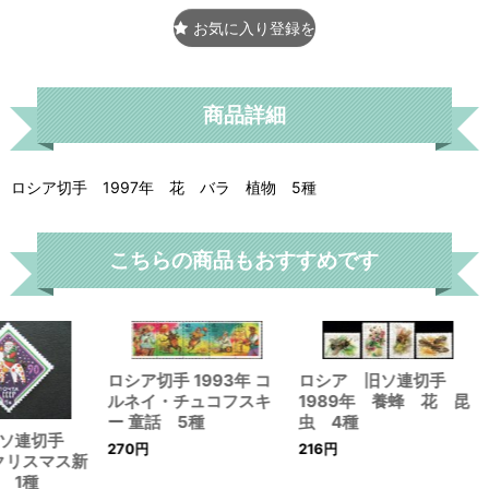
お気に入り登録をする
商品詳細
ロシア切手 1997年 花 バラ 植物 5種
こちらの商品もおすすめです
ロシア切手 1993年 コ
ロシア 旧ソ連切手
ルネイ・チュコフスキ
1989年 養蜂 花 昆
ー 童話 5種
虫 4種
旧ソ連切手
270
円
216
円
 クリスマス新
 1種