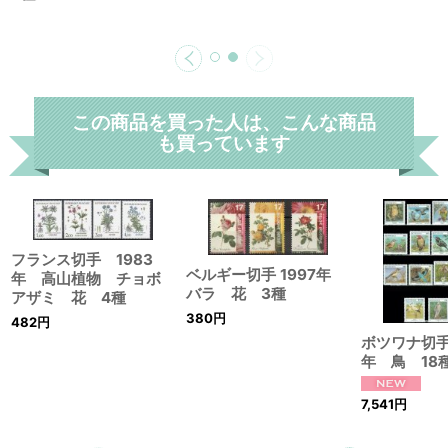
この商品を買った人は、こんな商品
も買っています
フランス切手 1983
ベルギー切手 1997年
年 高山植物 チョボ
バラ 花 3種
アザミ 花 4種
380
円
482
円
ボツワナ切手
年 鳥 18
7,541
円