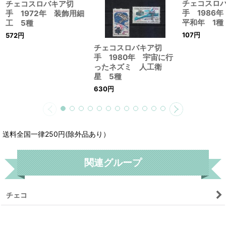
チェコスロ
チェコスロバキア切
手 1986
手 1972年 装飾用細
平和年 1種
工 5種
107
円
572
円
チェコスロバキア切
手 1980年 宇宙に行
ったネズミ 人工衛
星 5種
630
円
送料全国一律250円(除外品あり）
関連グループ
チェコ
リセット