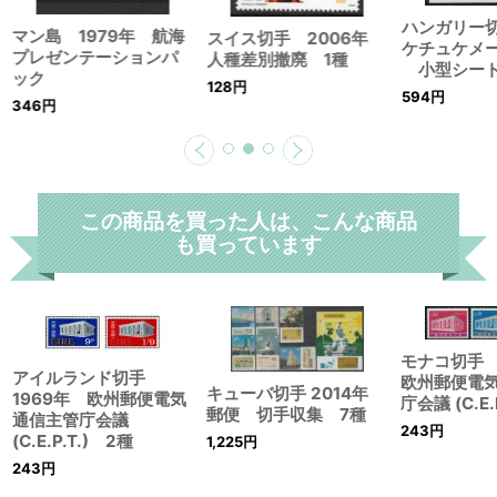
ハンガリー切
マン島 1979年 航海
スイス切手 2006年
ケチュケメ
プレゼンテーションパ
人種差別撤廃 1種
小型シー
ック
128
円
594
円
346
円
この商品を買った人は、こんな商品
も買っています
モナコ切手 
アイルランド切手
欧州郵便電
キューバ切手 2014年
1969年 欧州郵便電気
庁会議 (C.E.
郵便 切手収集 7種
通信主管庁会議
243
円
(C.E.P.T.) 2種
1,225
円
243
円