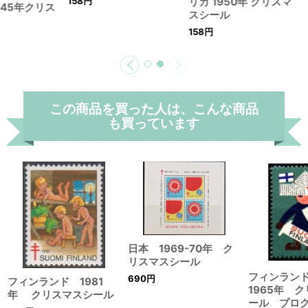
158
円
945年クリス
【雑誌掲載商品】アメ
リカ 1950年 クリスマ
スシール
158
円
この商品を買った人は、こんな商品
も買っています
日本 1969-70年 ク
リスマスシール
フィンラン
690
円
フィンランド 1981
1965年 