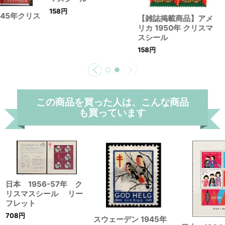
158
円
945年クリス
【雑誌掲載商品】アメ
リカ 1950年 クリスマ
スシール
158
円
この商品を買った人は、こんな商品
も買っています
日本 1956-57年 ク
リスマスシール リー
フレット
708
円
スウェーデン 1945年