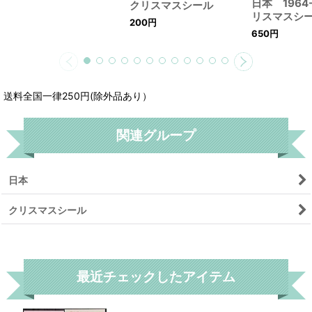
日本 1964
クリスマスシール
リスマスシ
200
円
650
円
送料全国一律250円(除外品あり）
関連グループ
日本
クリスマスシール
リセット
最近チェックしたアイテム