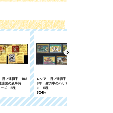
手 198
ロシア 旧ソ連切手 198
ロシア 旧ソ連切手 1991
の叙事詩
8年 霧の中のハリネズ
年 花 5種
5種
ミ 5種
216円
324円