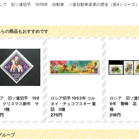
シア 旧ソ連切手 1976年 自動車 ソ連自動車産業の歴史（第4シリーズ）
ちらの商品もおすすめです
ア 旧ソ連切手 199
ロシア切手 1993年 コル
ロシア 旧ソ連切
 クリスマス新年 サ
ネイ・チュコフスキー 童
9年 養蜂 花
 1種
話 5種
種
4円
270円
216円
グループ