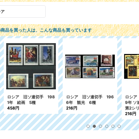
シア
の商品を買った人は、こんな商品も買っています
ア 旧ソ連切手 198
ロシア 旧ソ連切手 196
ロシア 旧ソ連切
 絵画 5種
6年 観光 6種
9年 ソ連諸国
8円
216円
第2シリーズ 
216円