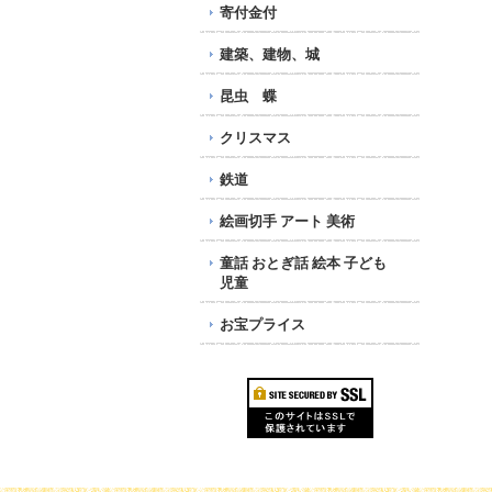
寄付金付
建築、建物、城
昆虫 蝶
クリスマス
鉄道
絵画切手 アート 美術
童話 おとぎ話 絵本 子ども
児童
お宝プライス