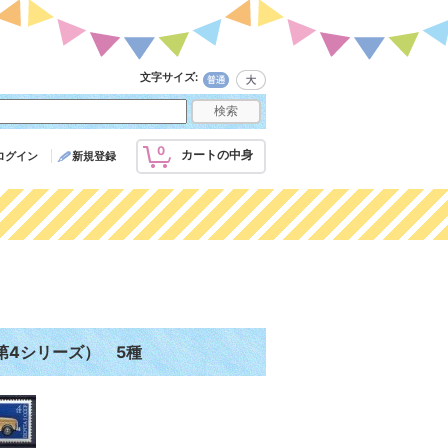
文字サイズ
:
0
カートの中身
ログイン
新規登録
第4シリーズ） 5種