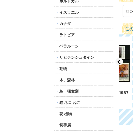
ポルトガル
ロ
イスラエル
カナダ
こ
ラトビア
ベラルーシ
リヒテンシュタイン
動物
木、森林
鳥 猛禽類
9
ロシア 旧ソ連切手 196
ロシア 旧ソ連切手 1987
ロシ
サ
1年 スパルタキアード
年 絵画 5種
1年
猫 ネコ ねこ
スポーツ 3種
216円
45
216円
花 植物
切手展