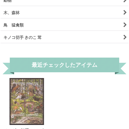
動物
木、森林
鳥 猛禽類
キノコ切手 きのこ 茸
リセット
最近チェックしたアイテム