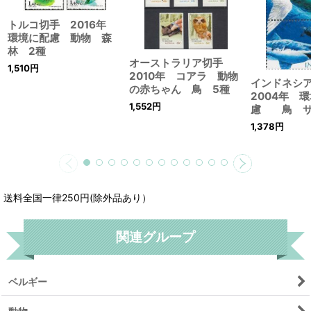
トルコ切手 2016年
環境に配慮 動物 森
林 2種
オーストラリア切手
1,510
円
2010年 コアラ 動物
インドネシ
の赤ちゃん 鳥 5種
2004年 
1,552
円
慮 鳥 サ
1,378
円
送料全国一律250円(除外品あり）
関連グループ
ベルギー