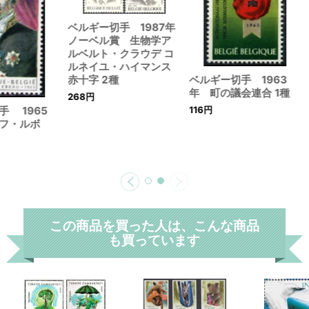
ベルギー切手 1987年
ノーベル賞 生物学ア
ルベルト・クラウデ コ
ルネイユ・ハイマンス
ベルギー切手 1963
赤十字 2種
年 町の議会連合 1種
268
円
手 1965
116
円
フ・ルボ
この商品を買った人は、こんな商品
も買っています